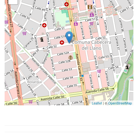
Leaflet
| ©
OpenStreetMap