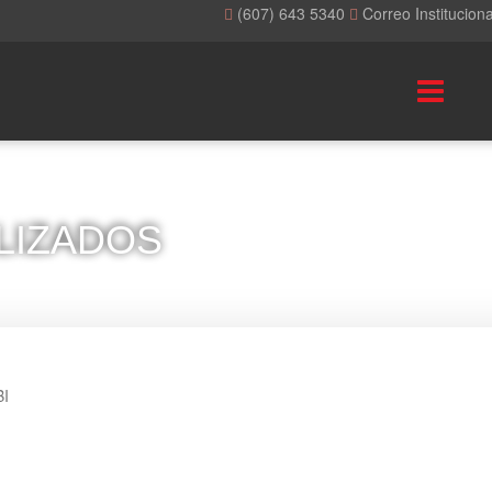
(607) 643 5340
Correo Institucion
LIZADOS
BI