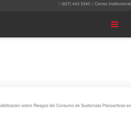
(607) 643 5340
Correo Instituciona
ibilización sobre Riesgos del Consumo de Sustancias Psicoactivas 