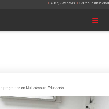
(607) 643 5340
Correo Instituciona
os programas en Multicómputo Educación!