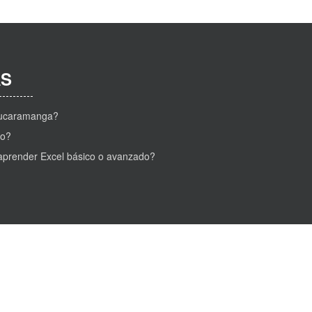
AS
 Bucaramanga?
eo?
aprender Excel básico o avanzado?